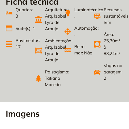
Ficha técnica
Quartos:
Arquitetura:
Luminotécnico:
Recursos
3
Arq. Izabel
.
sustentáveis
Lyra de
Sim
Automação:
Suite(s): 1
Araujo
.
Área:
Pavimentos:
Ambienteção:
75,30m²
Beira-
17
Arq. Izabel
à
mar: Não
Lyra de
83,24m²
Araujo
Vagas na
Paisagismo:
garagem:
Tatiana
2
Macedo
Imagens